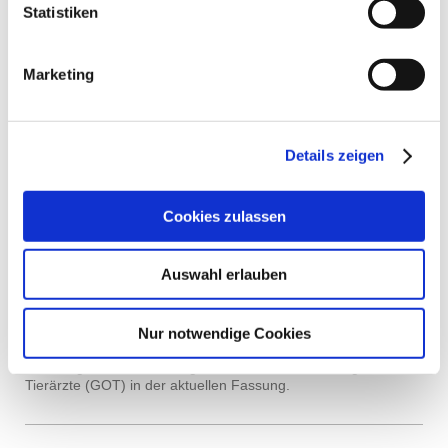
Statistiken
Ernährungsberatung
Mikrochip-Kennzeichnung
Naturheilverfahren
Sachkundeprüfung für Hundehalter
Marketing
Zahnheilkunde
Operationen werden nur nach Terminabsprache
durchgeführt.
Details zeigen
Falls notwendig, werden Sie selbstverständlich von uns
an anerkannte Spezialisten der benötigten Fachrichtung
überwiesen.
Cookies zulassen
Auswahl erlauben
GEBÜHREN
Wir bitten grundsätzlich um die Begleichung unserer Gebühren
im Anschluss an jede Behandlung. Wir akzeptieren Barzahlung
Nur notwendige Cookies
wie auch Girokartenzahlung (PIN).
Grundlage der Abrechnung ist die Gebührenordnung für
Tierärzte (GOT) in der aktuellen Fassung.