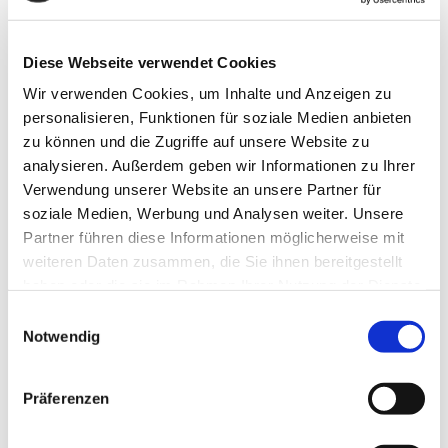
Landeshundegesetzes LHundG NRW (40/20 Hunde).
Diese Webseite verwendet Cookies
Wir verwenden Cookies, um Inhalte und Anzeigen zu
personalisieren, Funktionen für soziale Medien anbieten
zu können und die Zugriffe auf unsere Website zu
analysieren. Außerdem geben wir Informationen zu Ihrer
Verwendung unserer Website an unsere Partner für
soziale Medien, Werbung und Analysen weiter. Unsere
Partner führen diese Informationen möglicherweise mit
weiteren Daten zusammen, die Sie ihnen bereitgestellt
haben oder die sie im Rahmen Ihrer Nutzung der Dienste
gesammelt haben.
Einwilligungsauswahl
Notwendig
LEISTUNGEN
Allgemeine Chirurgie
Präferenzen
Augenuntersuchungen
Beratung vor der Tieranschaffung
Dermatologie