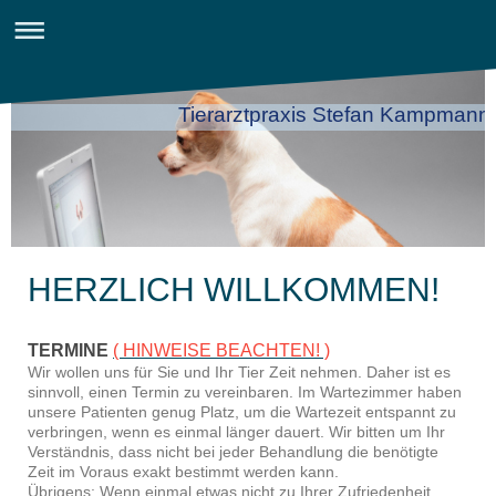
Tierarztpraxis Stefan Kampmann
HERZLICH WILLKOMMEN!
TERMINE
( HINWEISE BEACHTEN! )
Wir wollen uns für Sie und Ihr Tier Zeit nehmen. Daher ist es
sinnvoll, einen Termin zu vereinbaren.
Im Wartezimmer
haben
unsere Patienten genug Platz, um die Wartezeit entspannt zu
verbringen, wenn es einmal länger dauert. Wir bitten um Ihr
Verständnis, dass nicht bei jeder Behandlung die benötigte
Zeit im Voraus exakt bestimmt werden kann.
Übrigens: Wenn einmal etwas nicht zu Ihrer Zufriedenheit